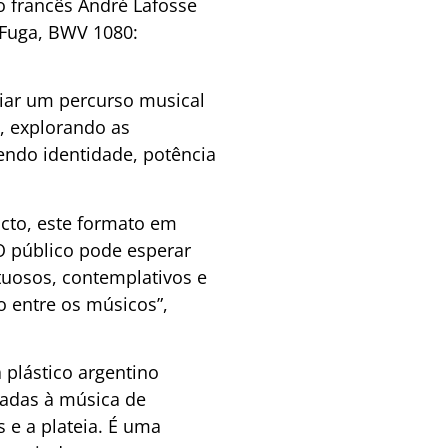
do francês André Lafosse
a Fuga, BWV 1080:
iar um percurso musical
, explorando as
tendo identidade, potência
cto, este formato em
 O público pode esperar
tuosos, contemplativos e
o entre os músicos”,
plástico argentino
cadas à música de
e a plateia. É uma