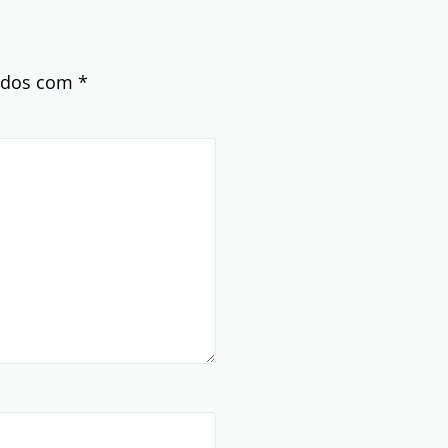
cados com
*