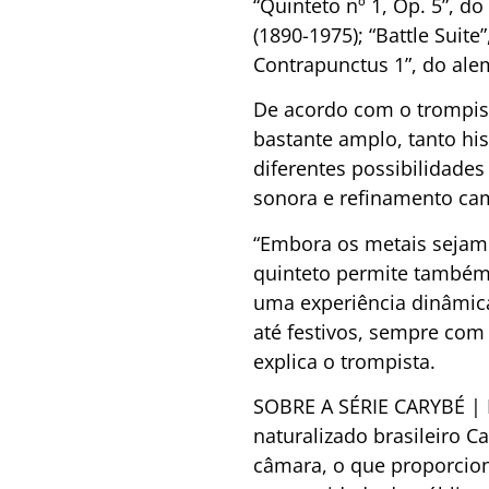
“Quinteto nº 1, Op. 5”, d
(1890-1975); “Battle Suit
Contrapunctus 1”, do ale
De acordo com o trompist
bastante amplo, tanto h
diferentes possibilidades
sonora e refinamento cam
“Embora os metais sejam
quinteto permite também e
uma experiência dinâmica
até festivos, sempre com
explica o trompista.
SOBRE A SÉRIE CARYBÉ | N
naturalizado brasileiro C
câmara, o que proporcio