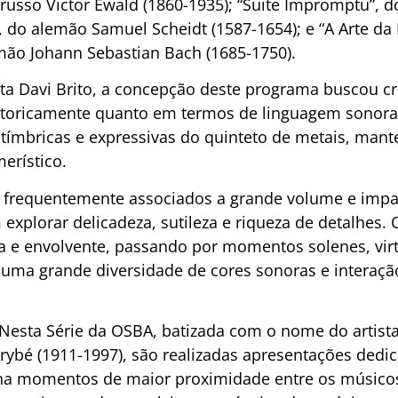
o russo Victor Ewald (1860-1935); “Suite Impromptu”, 
e”, do alemão Samuel Scheidt (1587-1654); e “A Arte d
mão Johann Sebastian Bach (1685-1750).
a Davi Brito, a concepção deste programa buscou cr
istoricamente quanto em termos de linguagem sonora
 tímbricas e expressivas do quinteto de metais, man
erístico.
 frequentemente associados a grande volume e impa
xplorar delicadeza, sutileza e riqueza de detalhes.
 e envolvente, passando por momentos solenes, vir
 uma grande diversidade de cores sonoras e interaçã
esta Série da OSBA, batizada com o nome do artista 
arybé (1911-1997), são realizadas apresentações dedi
na momentos de maior proximidade entre os músicos 