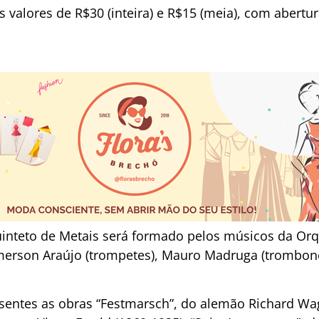
 valores de R$30 (inteira) e R$15 (meia), com abertu
inteto de Metais será formado pelos músicos da Orqu
merson Araújo (trompetes), Mauro Madruga (trombone
entes as obras “Festmarsch”, do alemão Richard Wag