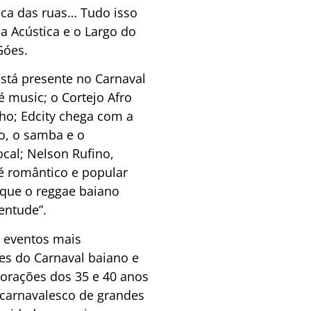
ica das ruas… Tudo isso
 Acústica e o Largo do
Góes.
tá presente no Carnaval
é music; o Cortejo Afro
nho; Edcity chega com a
o, o samba e o
ocal; Nelson Rufino,
é romântico e popular
rque o reggae baiano
entude”.
s eventos mais
es do Carnaval baiano e
emorações dos 35 e 40 anos
 carnavalesco de grandes