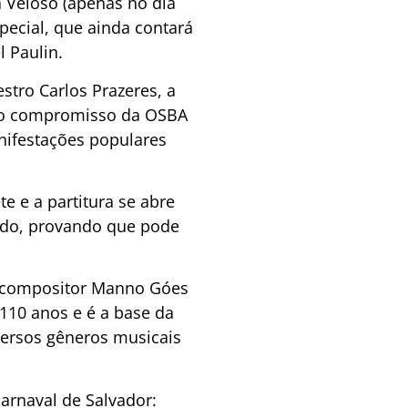
a Veloso (apenas no dia
pecial, que ainda contará
l Paulin.
stro Carlos Prazeres, a
ma o compromisso da OSBA
nifestações populares
e e a partitura se abre
edo, provando que pode
 e compositor Manno Góes
10 anos e é a base da
versos gêneros musicais
arnaval de Salvador: