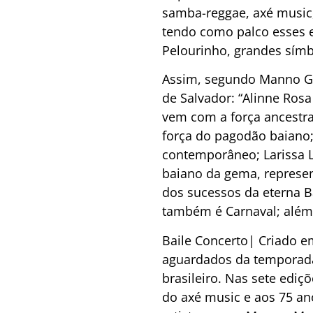
samba-reggae, axé music, 
tendo como palco esses e
Pelourinho, grandes sím
Assim, segundo Manno Gó
de Salvador: “Alinne Rosa 
vem com a força ancestral
força do pagodão baiano;
contemporâneo; Larissa Lu
baiano da gema, represen
dos sucessos da eterna B
também é Carnaval; além d
Baile Concerto| Criado e
aguardados da temporada 
brasileiro. Nas sete ediç
do axé music e aos 75 an