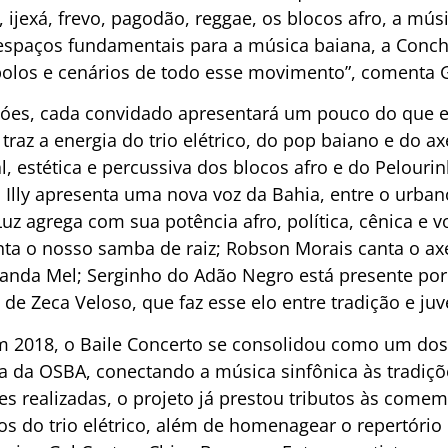
ijexá, frevo, pagodão, reggae, os blocos afro, a mús
spaços fundamentais para a música baiana, a Concha
bolos e cenários de todo esse movimento”, comenta 
es, cada convidado apresentará um pouco do que es
traz a energia do trio elétrico, do pop baiano e do ax
, estética e percussiva dos blocos afro e do Pelouri
 Illy apresenta uma nova voz da Bahia, entre o urban
z agrega com sua potência afro, política, cênica e v
ta o nosso samba de raiz; Robson Morais canta o ax
anda Mel; Serginho do Adão Negro está presente po
e Zeca Veloso, que faz esse elo entre tradição e juv
m 2018, o Baile Concerto se consolidou como um do
da OSBA, conectando a música sinfônica às tradiçõ
ões realizadas, o projeto já prestou tributos às com
os do trio elétrico, além de homenagear o repertório