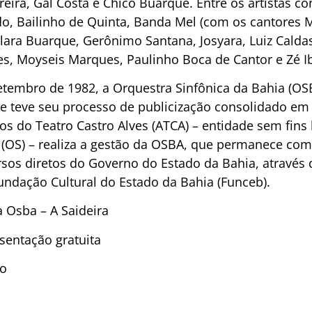
eira, Gal Costa e Chico Buarque. Entre os artistas c
 Bailinho de Quinta, Banda Mel (com os cantores M
Clara Buarque, Gerônimo Santana, Josyara, Luiz Cald
s, Moyseis Marques, Paulinho Boca de Cantor e Zé Ib
tembro de 1982, a Orquestra Sinfônica da Bahia (OSB
ue teve seu processo de publicização consolidado em 
s do Teatro Castro Alves (ATCA) – entidade sem fins l
(OS) – realiza a gestão da OSBA, que permanece como
os diretos do Governo do Estado da Bahia, através d
Fundação Cultural do Estado da Bahia (Funceb).
a Osba – A Saideira
sentação gratuita
ho