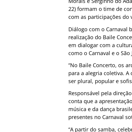
Morais e Serginho do Adã
22) formam o time de con
com as participações do v
Diálogo com o Carnaval b
realização do Baile Conc
em dialogar com a cultu
como o Carnaval e o São 
“No Baile Concerto, os ar
para a alegria coletiva.
ser plural, popular e so
Responsável pela direção
conta que a apresentaçã
música e da dança brasil
presentes no Carnaval so
“A partir do samba, cele