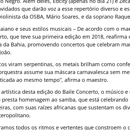
o Negro. Além deles, Edcity (apenas no dia 21) e Zec
vidados que darão voz a esse repertório diverso e es
iolinista da OSBA, Mário Soares, e da soprano Raque
aiano e seus estilos musicais – De acordo com o mae
erto, que teve sua primeira edição em 2018, reafir
ra da Bahia, promovendo concertos que celebram ma
João.
cos viram serpentinas, os metais brilham como confet
 A orquestra assume sua máscara carnavalesca sem m
fisticada ao mesmo tempo”, afirma o maestro.
 artística desta edição do Baile Concerto, o músico
o presta homenagem ao samba, que está celebrando 1
eiras, com suas raízes africanas que sustentam os di
teropolitano.
bramos todos os ritmos e vertentes que constroem o c