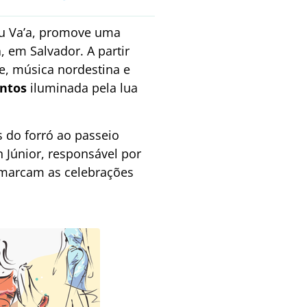
lu Va’a, promove uma
a
, em Salvador. A partir
e, música nordestina e
antos
iluminada pela lua
 do forró ao passeio
 Júnior, responsável por
e marcam as celebrações