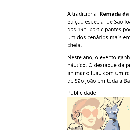
A tradicional
Remada da 
edição especial de São J
das 19h, participantes p
um dos cenários mais emb
cheia.
Neste ano, o evento ganh
náutico. O destaque da p
animar o luau com um rep
de São João em toda a Ba
Publicidade