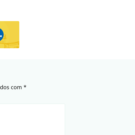
cados com
*