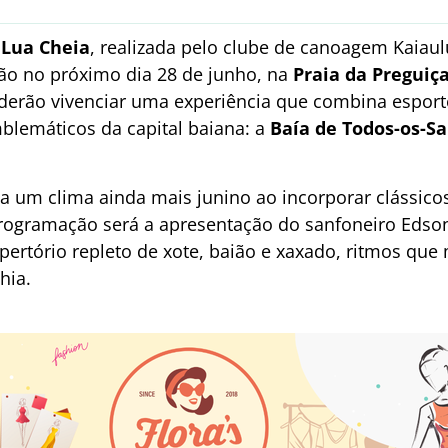
Lua Cheia
, realizada pelo clube de canoagem Kaiau
oão no próximo dia 28 de junho, na
Praia da Preguiç
oderão vivenciar uma experiência que combina esport
lemáticos da capital baiana: a
Baía de Todos-os-S
a um clima ainda mais junino ao incorporar clássicos
rogramação será a apresentação do sanfoneiro Edson
ertório repleto de xote, baião e xaxado, ritmos qu
hia.