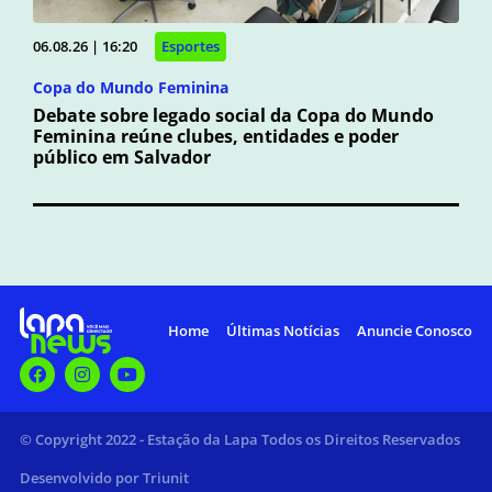
06.08.26 | 16:20
Esportes
Copa do Mundo Feminina
Debate sobre legado social da Copa do Mundo
Feminina reúne clubes, entidades e poder
público em Salvador
Home
Últimas Notícias
Anuncie Conosco
© Copyright 2022 - Estação da Lapa Todos os Direitos Reservados
Desenvolvido por Triunit