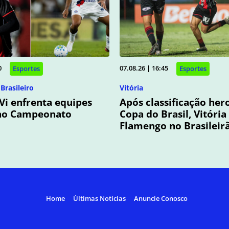
0
07.08.26 | 16:45
Esportes
Esportes
rasileiro
Vitória
Vi enfrenta equipes
Após classificação her
 no Campeonato
Copa do Brasil, Vitória
Flamengo no Brasileir
Home
Últimas Notícias
Anuncie Conosco