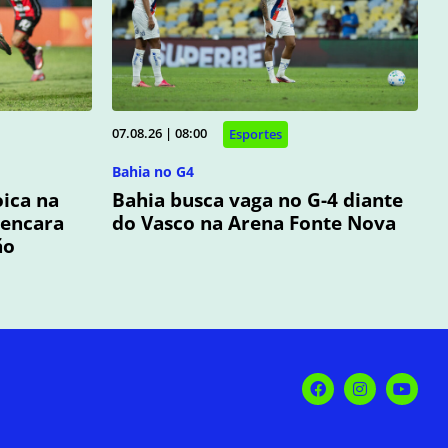
07.08.26 | 08:00
Esportes
Bahia no G4
oica na
Bahia busca vaga no G-4 diante
 encara
do Vasco na Arena Fonte Nova
ão