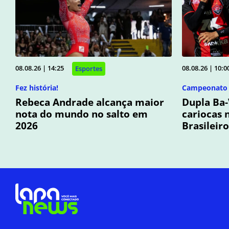
08.08.26 | 14:25
08.08.26 | 10:0
Esportes
Fez história!
Campeonato B
Rebeca Andrade alcança maior
Dupla Ba-
nota do mundo no salto em
cariocas
2026
Brasileiro