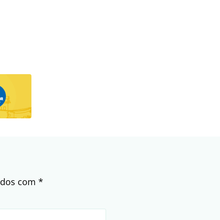
cados com
*