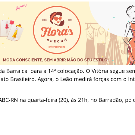
a Barra cai para a 14ª colocação. O Vitória segue s
o Brasileiro. Agora, o Leão medirá forças com o In
 ABC-RN na quarta-feira (20), às 21h, no Barradão, pel