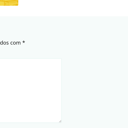
cados com
*