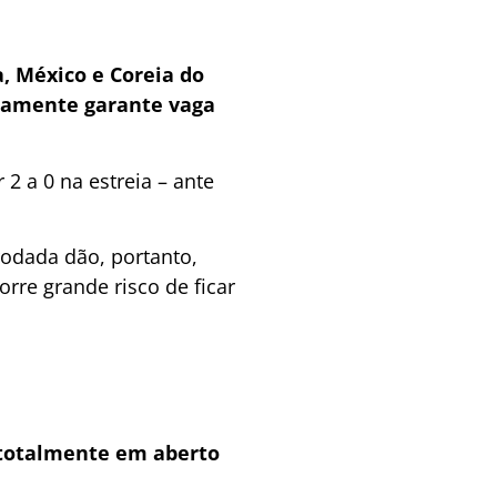
, México e Coreia do
camente garante vaga
2 a 0 na estreia – ante
rodada dão, portanto,
rre grande risco de ficar
 totalmente em aberto