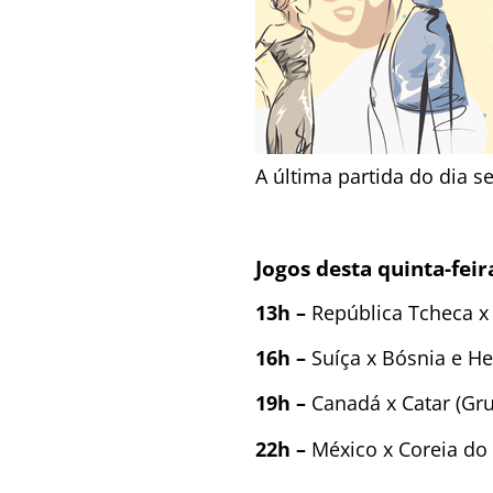
A última partida do dia s
Jogos desta quinta-feir
13h –
República Tcheca x 
16h –
Suíça x Bósnia e He
19h –
Canadá x Catar (Gr
22h –
México x Coreia do 