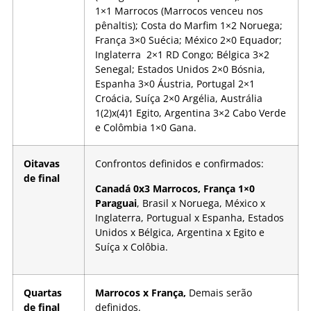
1×1 Marrocos (Marrocos venceu nos
pênaltis); Costa do Marfim 1×2 Noruega;
França 3×0 Suécia; México 2×0 Equador;
Inglaterra 2×1 RD Congo; Bélgica 3×2
Senegal; Estados Unidos 2×0 Bósnia,
Espanha 3×0 Áustria, Portugal 2×1
Croácia, Suíça 2×0 Argélia, Austrália
1(2)x(4)1 Egito, Argentina 3×2 Cabo Verde
e Colômbia 1×0 Gana.
Oitavas
Confrontos definidos e confirmados:
de final
Canadá 0x3 Marrocos, França 1×0
Paraguai
, Brasil x Noruega, México x
Inglaterra, Portugual x Espanha, Estados
Unidos x Bélgica, Argentina x Egito e
Suíça x Colôbia.
Quartas
Marrocos x França,
Demais serão
de final
definidos.