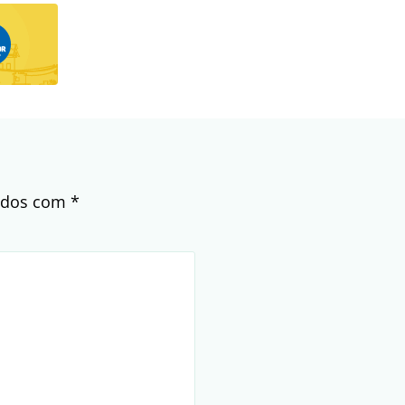
cados com
*