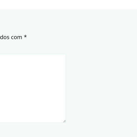
cados com
*