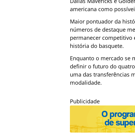
Dallas Mavericks e Golde
americana como possíveis
Maior pontuador da hist
números de destaque mesm
permanecer competitivo e
história do basquete.
Enquanto o mercado se mo
definir o futuro do quatr
uma das transferências 
modalidade.
Publicidade