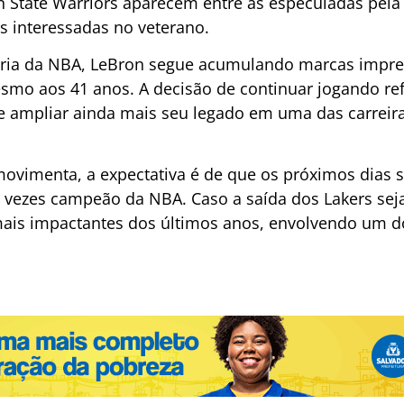
n State Warriors aparecem entre as especuladas pela
 interessadas no veterano.
ória da NBA, LeBron segue acumulando marcas impr
o aos 41 anos. A decisão de continuar jogando ref
 ampliar ainda mais seu legado em uma das carreira
vimenta, a expectativa é de que os próximos dias s
o vezes campeão da NBA. Caso a saída dos Lakers seja
mais impactantes dos últimos anos, envolvendo um 