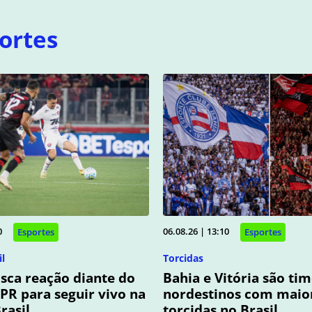
ortes
0
06.08.26 | 13:10
Esportes
Esportes
l
Torcidas
usca reação diante do
Bahia e Vitória são ti
-PR para seguir vivo na
nordestinos com maio
rasil
torcidas no Brasil