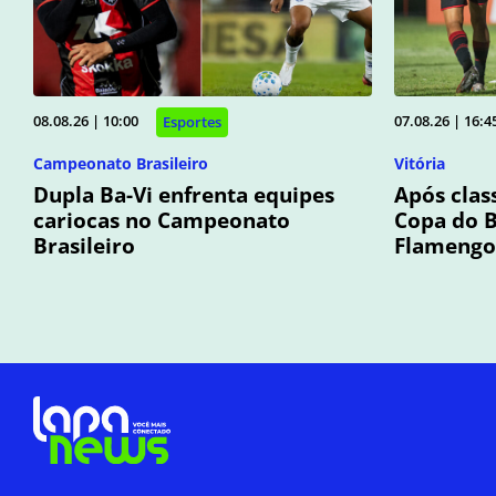
08.08.26 | 10:00
07.08.26 | 16:4
Esportes
Campeonato Brasileiro
Vitória
Dupla Ba-Vi enfrenta equipes
Após clas
cariocas no Campeonato
Copa do B
Brasileiro
Flamengo 