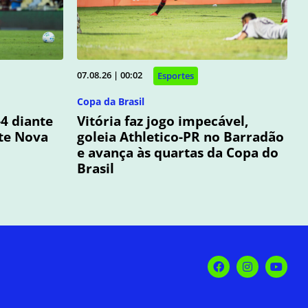
07.08.26 | 00:02
Esportes
Copa da Brasil
4 diante
Vitória faz jogo impecável,
te Nova
goleia Athletico-PR no Barradão
e avança às quartas da Copa do
Brasil