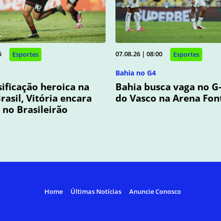
5
07.08.26 | 08:00
Esportes
Esportes
Bahia no G4
sificação heroica na
Bahia busca vaga no G-
rasil, Vitória encara
do Vasco na Arena Fon
no Brasileirão
Home
Últimas Notícias
Anuncie Conosco