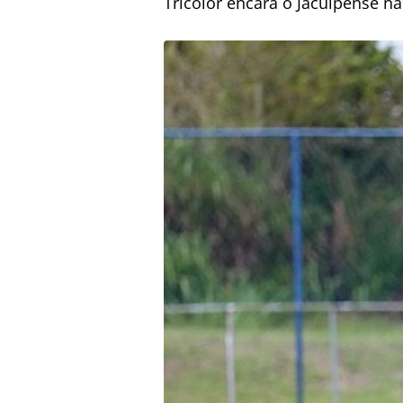
Tricolor encara o Jacuipense n