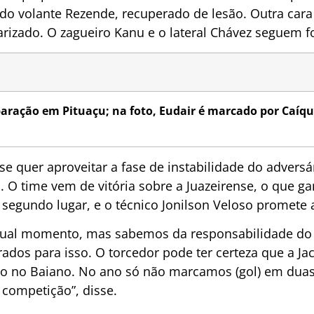
o do volante Rezende, recuperado de lesão. Outra car
arizado. O zagueiro Kanu e o lateral Chávez seguem f
paração em Pituaçu; na foto, Eudair é marcado por Caíque
se quer aproveitar a fase de instabilidade do advers
o. O time vem de vitória sobre a Juazeirense, o que g
segundo lugar, e o técnico Jonilson Veloso promete 
atual momento, mas sabemos da responsabilidade do
rados para isso. O torcedor pode ter certeza que a J
o no Baiano. No ano só não marcamos (gol) em dua
competição”, disse.