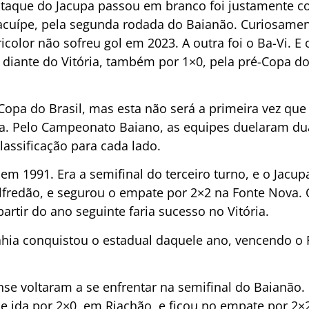
aque do Jacupa passou em branco foi justamente con
acuípe, pela segunda rodada do Baianão. Curiosamen
icolor não sofreu gol em 2023. A outra foi o Ba-Vi. E
i diante do Vitória, também por 1×0, pela pré-Copa d
Copa do Brasil, mas esta não será a primeira vez que
 Pelo Campeonato Baiano, as equipes duelaram du
assificação para cada lado.
em 1991. Era a semifinal do terceiro turno, e o Jacu
lfredão, e segurou o empate por 2×2 na Fonte Nova. O
artir do ano seguinte faria sucesso no Vitória.
ahia conquistou o estadual daquele ano, vencendo o 
se voltaram a se enfrentar na semifinal do Baianão. 
e ida por 2×0, em Riachão, e ficou no empate por 2×2