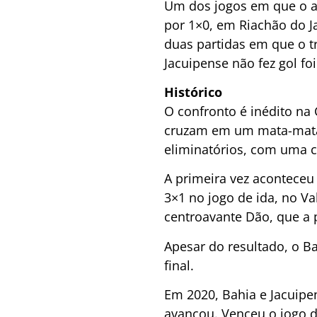
Um dos jogos em que o at
por 1×0, em Riachão do J
duas partidas em que o tr
Jacuipense não fez gol fo
Histórico
O confronto é inédito na 
cruzam em um mata-mata.
eliminatórios, com uma cl
A primeira vez aconteceu 
3×1 no jogo de ida, no Va
centroavante Dão, que a p
Apesar do resultado, o B
final.
Em 2020, Bahia e Jacuipen
avançou. Venceu o jogo d