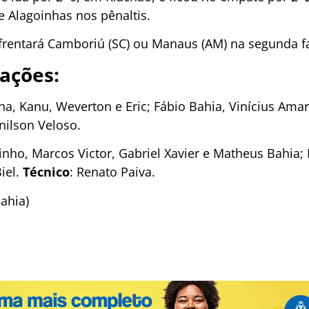
e Alagoinhas nos pênaltis.
nfrentará Camboriú (SC) ou Manaus (AM) na segunda f
lações:
nha, Kanu, Weverton e Eric; Fábio Bahia, Vinícius Amar
onilson Veloso.
cinho, Marcos Victor, Gabriel Xavier e Matheus Bahia
iel.
Técnico
: Renato Paiva.
Bahia)