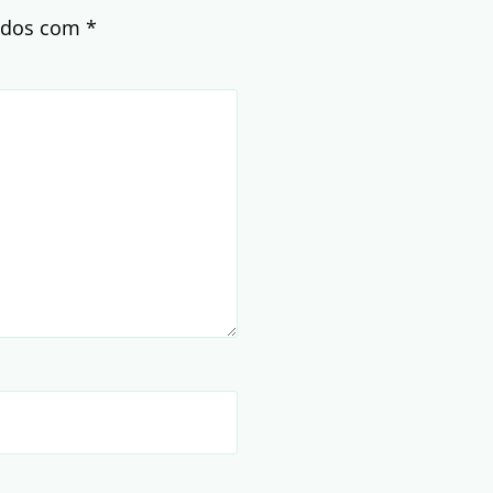
cados com
*