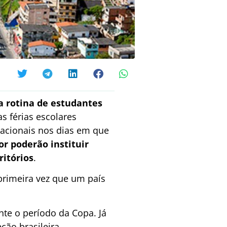
a rotina de estudantes
s férias escolares
nacionais nos dias em que
r poderão instituir
ritórios
.
 primeira vez que um país
nte o período da Copa. Já
ção brasileira.