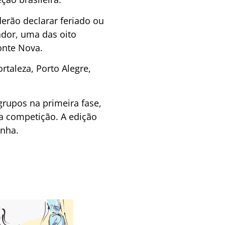
erão declarar feriado ou
ador, uma das oito
onte Nova.
rtaleza, Porto Alegre,
grupos na primeira fase,
na competição. A edição
anha.