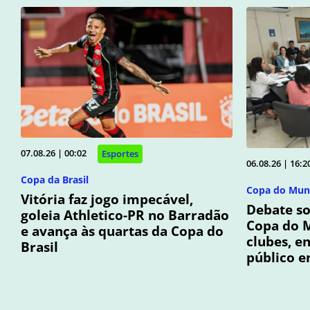
07.08.26 | 00:02
Esportes
06.08.26 | 16:2
Copa da Brasil
Copa do Mun
Vitória faz jogo impecável,
Debate so
goleia Athletico-PR no Barradão
Copa do 
e avança às quartas da Copa do
clubes, e
Brasil
público e