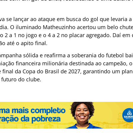
a se lançar ao ataque em busca do gol que levaria a 
rdia. O iluminado Matheuzinho acertou um belo chute
 2 a 1 no jogo e o 4 a 2 no placar agregado. Daí em 
o até o apito final.
mpanha sólida e reafirma a soberania do futebol bai
ação financeira milionária destinada ao campeão, o
e final da Copa do Brasil de 2027, garantindo um pla
 futuro do clube.