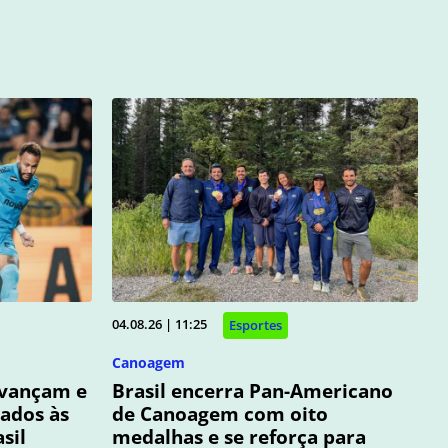
04.08.26 | 11:25
Esportes
Canoagem
avançam e
Brasil encerra Pan-Americano
cados às
de Canoagem com oito
sil
medalhas e se reforça para