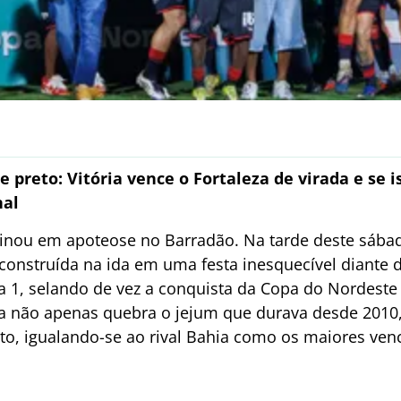
 preto: Vitória vence o Fortaleza de virada e se 
nal
inou em apoteose no Barradão. Na tarde deste sábado 
onstruída na ida em uma festa inesquecível diante d
2 a 1, selando de vez a conquista da Copa do Nordest
ra não apenas quebra o jejum que durava desde 2010
, igualando-se ao rival Bahia como os maiores venc