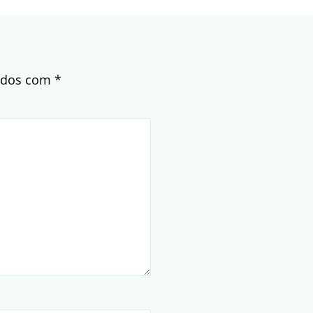
cados com
*