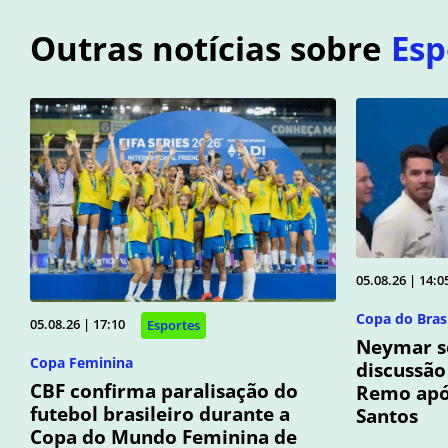
Outras notícias sobre
Esp
05.08.26 | 14:0
Copa do Brasi
05.08.26 | 17:10
Esportes
Neymar s
Copa Feminina
discussão
CBF confirma paralisação do
Remo após
futebol brasileiro durante a
Santos
Copa do Mundo Feminina de