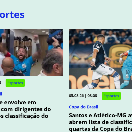
ortes
5
Esportes
l
05.08.26 | 08:08
Esportes
e envolve em
Copa do Brasil
 com dirigentes do
Santos e Atlético-MG 
 classificação do
abrem lista de classifi
quartas da Copa do Bra