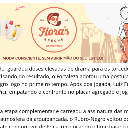
tudo, guardou doses elevadas de drama para os torced
cisando do resultado, o Fortaleza adotou uma postur
egro logo no primeiro tempo. Após boa jogada, Luiz 
 Pici, empatando o confronto no placar agregado e 
na etapa complementar e carregou a assinatura das m
atmosfera da arquibancada, o Rubro-Negro voltou do
te com um gol de Erick, recolocando o time baiano 