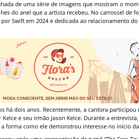
nhada de uma série de imagens que mostram o mom
es do anel que a artista recebeu. No carrossel de fot
a por Swift em 2024 e dedicada ao relacionamento do 
tos há dois anos. Recentemente, a cantora participo
 Kelce e seu irmão Jason Kelce. Durante a entrevista
ou a forma como ele demonstrou interesse no início da
eçou após uma apresentação da turnê “The Eras Tour