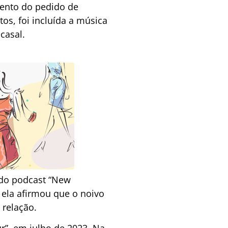
ento do pedido de
os, foi incluída a música
casal.
u do podcast “New
, ela afirmou que o noivo
 relação.
”, em julho de 2023. Na