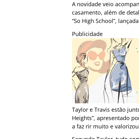
A novidade veio acompa
casamento, além de detalh
“So High School”, lançad
Publicidade
Taylor e Travis estão jun
Heights”, apresentado por
a faz rir muito e valoriz
Segundo Taylor, tudo com