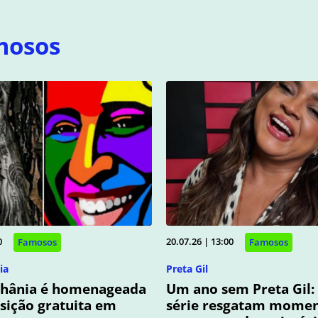
mosos
0
20.07.26 | 13:00
Famosos
Famosos
ia
Preta Gil
thânia é homenageada
Um ano sem Preta Gil: 
sição gratuita em
série resgatam mome