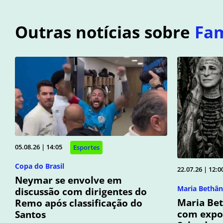
Outras notícias sobre
Fa
05.08.26 | 14:05
Esportes
Copa do Brasil
22.07.26 | 12:0
Neymar se envolve em
Maria Bethân
discussão com dirigentes do
Maria Be
Remo após classificação do
com expo
Santos