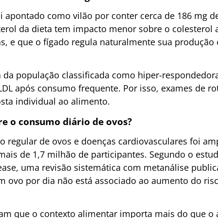
i apontado como vilão por conter cerca de 186 mg de
terol da dieta tem impacto menor sobre o colesterol 
ns, e que o fígado regula naturalmente sua produção
a da população classificada como hiper-respondedor
o LDL após consumo frequente. Por isso, exames de r
ta individual ao alimento.
bre o consumo diário de ovos?
o regular de ovos e doenças cardiovasculares foi a
mais de 1,7 milhão de participantes. Segundo o est
sease, uma revisão sistemática com metanálise publica
 ovo por dia não está associado ao aumento do ris
am que o contexto alimentar importa mais do que o 