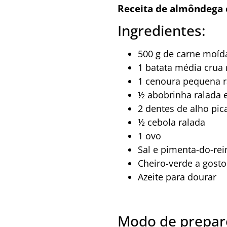
Receita de almôndega
Ingredientes:
500 g de carne moíd
1 batata média crua 
1 cenoura pequena r
½ abobrinha ralada
2 dentes de alho pic
½ cebola ralada
1 ovo
Sal e pimenta-do-rei
Cheiro-verde a gosto
Azeite para dourar
Modo de prepar