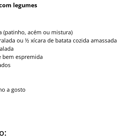
 com legumes
a (patinho, acém ou mistura)
ralada ou ½ xícara de batata cozida amassada
alada
 e bem espremida
ados
no a gosto
o: