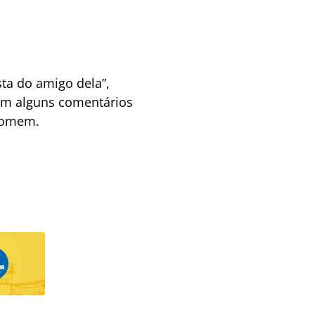
sta do amigo dela”,
ram alguns comentários
 homem.