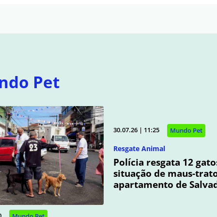
ndo Pet
30.07.26 | 11:25
Mundo Pet
Resgate Animal
Polícia resgata 12 gat
situação de maus-trat
apartamento de Salva
0
Mundo Pet