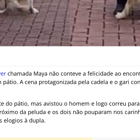
ver
chamada Maya não conteve a felicidade ao enco
 pátio. A cena protagonizada pela cadela e o gari co
te do pátio, mas avistou o homem e logo correu para
próximo da peluda e os dois não pouparam nos carin
 elogios à dupla.