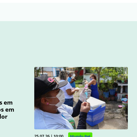
os em
os em
dor
25.07.26 | 10:00
Mundo Pet