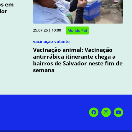
os em
dor
25.07.26 | 10:00
Mundo Pet
vacinação volante
Vacinação animal: Vacinação
antirrábica itinerante chega a
bairros de Salvador neste fim de
semana