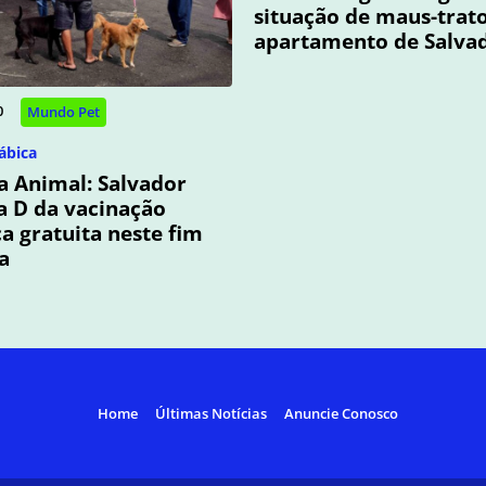
situação de maus-trat
apartamento de Salva
0
Mundo Pet
ábica
 Animal: Salvador
ia D da vacinação
ca gratuita neste fim
a
Home
Últimas Notícias
Anuncie Conosco