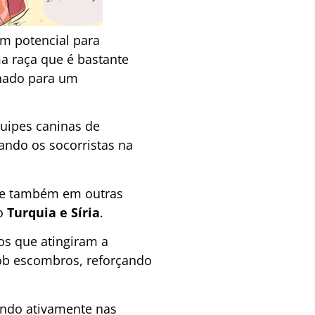
m potencial para
a raça que é bastante
nhado para um
quipes caninas de
ando os socorristas na
a e também em outras
do
Turquia e Síria
.
os que atingiram a
sob escombros, reforçando
ando ativamente nas