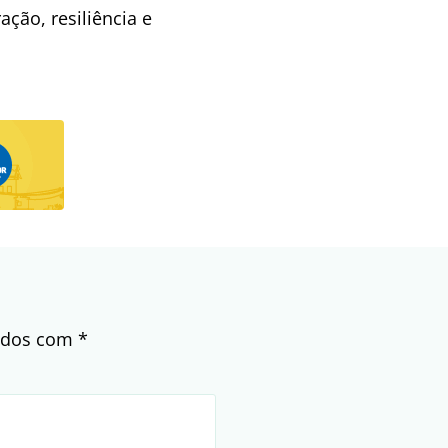
ção, resiliência e
cados com
*