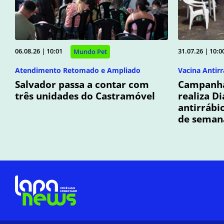
06.08.26 | 10:01
31.07.26 | 10:0
Mundo Pet
Atendimento Retomado e Ampliado
Vacina Antirr
Salvador passa a contar com
Campanha
três unidades do Castramóvel
realiza D
antirrábi
de seman