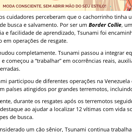
os cuidadores perceberam que o cachorrinho tinha u
 de busca e salvamento. Por ser um
Border Collie
, um
cia e facilidade de aprendizado, Tsunami foi encami
o em operações de resgate.
e mudou completamente. Tsunami passou a integrar e
e começou a “trabalhar” em ocorrências reais, auxili
terradas.
ami participou de diferentes operações na Venezuel
em países atingidos por grandes terremotos, incluin
ente, durante os resgates após os terremotos seguid
destaque ao ajudar a localizar 12 vítimas com vida 
pes de busca.
nsiderado um cão sênior, Tsunami continua trabalh