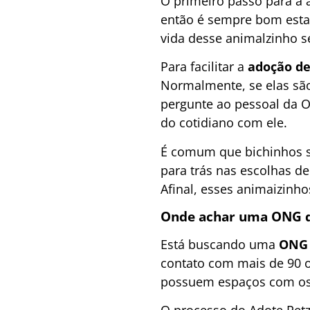
O primeiro passo para a 
então é sempre bom estar
vida desse animalzinho se
Para facilitar a
adoção de
Normalmente, se elas sã
pergunte ao pessoal da 
do cotidiano com ele.
É comum que bichinhos se
para trás nas escolhas d
Afinal, esses animaizinh
Onde achar uma ONG d
Está buscando uma
ONG 
contato com mais de 90 o
possuem espaços com os