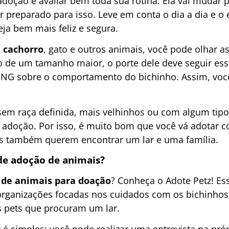
adoção é avaliar bem toda sua rotina. Ela vai mudar 
 preparado para isso. Leve em conta o dia a dia e o 
ja bem mais feliz e segura.
 cachorro
, gato e outros animais, você pode olhar as
o de um tamanho maior, o porte dele deve seguir es
ONG sobre o comportamento do bichinho. Assim, você
m raça definida, mais velhinhos ou com algum tipo 
e adoção. Por isso, é muito bom que você vá adotar 
os também querem encontrar um lar e uma família.
e adoção de animais?
de animais para doação
? Conheça o Adote Petz! Ess
rganizações focadas nos cuidados com os bichinhos.
 pets que procuram um lar.