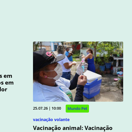
os em
os em
dor
25.07.26 | 10:00
Mundo Pet
vacinação volante
Vacinação animal: Vacinação