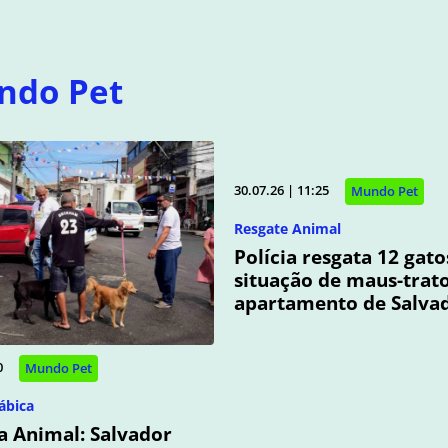
ndo Pet
30.07.26 | 11:25
Mundo Pet
Resgate Animal
Polícia resgata 12 gat
situação de maus-trat
apartamento de Salva
0
Mundo Pet
ábica
 Animal: Salvador