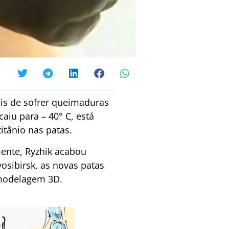
is de sofrer queimaduras
aiu para – 40° C, está
itânio nas patas.
mente, Ryzhik acabou
osibirsk, as novas patas
 modelagem 3D.