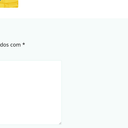
cados com
*