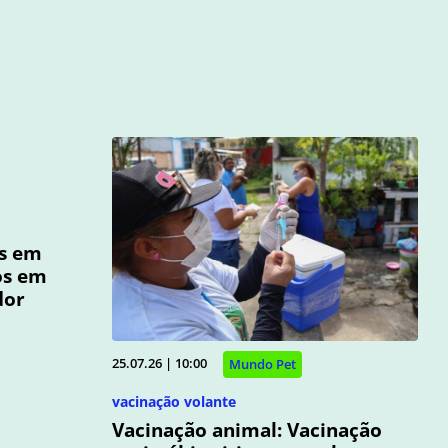
os em
os em
dor
25.07.26 | 10:00
Mundo Pet
vacinação volante
Vacinação animal: Vacinação