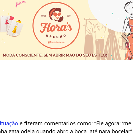
situação
e fizeram comentários como: “Ele agora: ‘me 
 gata odeia quando abro a boca, até para bocejar” e