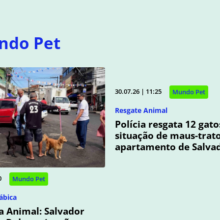
ndo Pet
30.07.26 | 11:25
Mundo Pet
Resgate Animal
Polícia resgata 12 gat
situação de maus-trat
apartamento de Salva
0
Mundo Pet
ábica
 Animal: Salvador