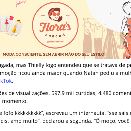
ragada, mas Thielly logo entendeu que se tratava de
emoção ficou ainda maior quando Natan pediu a mul
ikTok
.
es de visualizações, 597.9 mil curtidas, 4.480 coment
 o momento.
e fofo kkkkkkkkkk”, escreveu um internauta. “sse sal
iéis, amo muito”, declarou a segunda. “Ô moço, você 