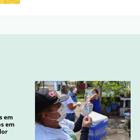
os em
os em
dor