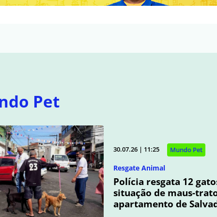
ndo Pet
30.07.26 | 11:25
Mundo Pet
Resgate Animal
Polícia resgata 12 gat
situação de maus-trat
apartamento de Salva