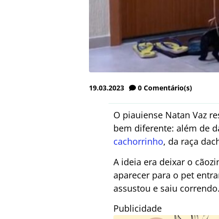
19.03.2023
0
Comentário(s)
O piauiense Natan Vaz r
bem diferente: além de d
cachorrinho
, da raça dac
A ideia era deixar o cãoz
aparecer para o pet entr
assustou e saiu correndo
Publicidade