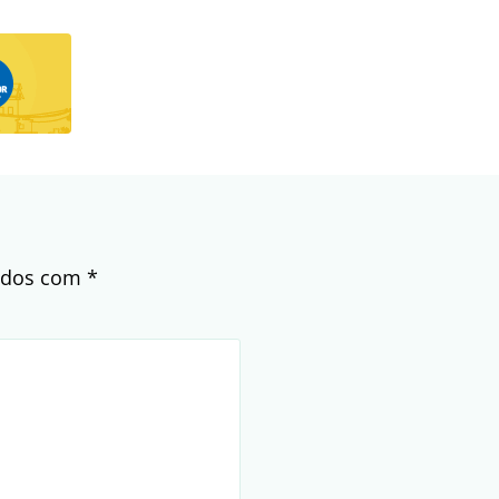
cados com
*