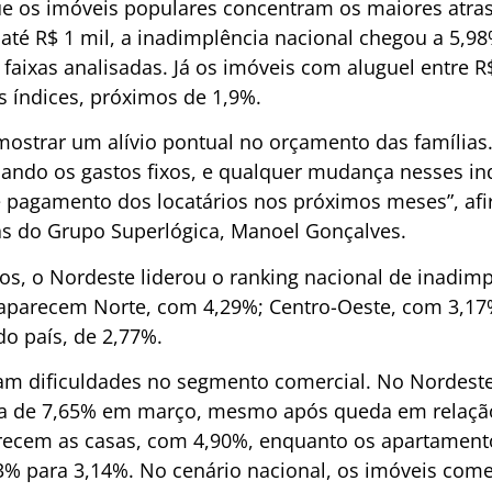
e os imóveis populares concentram os maiores atraso
e até R$ 1 mil, a inadimplência nacional chegou a 5,
 faixas analisadas. Já os imóveis com aluguel entre R$
 índices, próximos de 1,9%.
ostrar um alívio pontual no orçamento das famílias. 
ando os gastos fixos, e qualquer mudança nesses ind
 pagamento dos locatários nos próximos meses”, afi
as do Grupo Superlógica, Manoel Gonçalves.
os, o Nordeste liderou o ranking nacional de inadimp
aparecem Norte, com 4,29%; Centro-Oeste, com 3,17
do país, de 2,77%.
 dificuldades no segmento comercial. No Nordeste,
ia de 7,65% em março, mesmo após queda em relaçã
arecem as casas, com 4,90%, enquanto os apartamen
3% para 3,14%. No cenário nacional, os imóveis comer