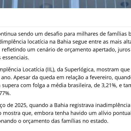
ontinua sendo um desafio para milhares de famílias
implência locatícia na Bahia segue entre as mais al
 refletindo um cenário de orçamento apertado, juros
 essenciais.
plência Locatícia (IIL), da Superlógica, mostram que
 ano. Apesar da queda em relação a fevereiro, quand
 supera com folga a média brasileira, de 3,21%, e t
,77%.
 de 2025, quando a Bahia registrava inadimplência 
mostra que, embora tenha havido um alívio pontual 
onando o orçamento das famílias no estado.