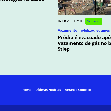
07.08.26 | 12:10
Salvador
Vazamento mobilizou equipes
Prédio é evacuado apó
vazamento de gás no b
Stiep
Home
Últimas Notícias
Anuncie Conosco