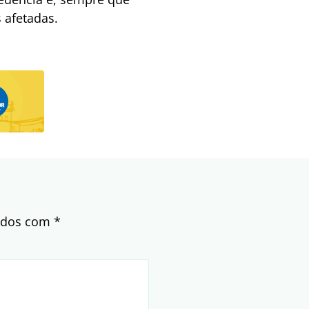
 afetadas.
cados com
*