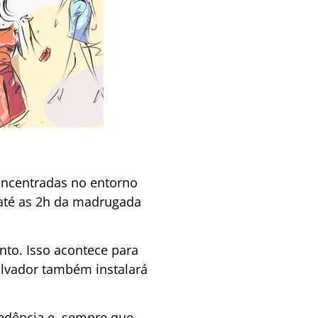
concentradas no entorno
 até as 2h da madrugada
nto. Isso acontece para
salvador também instalará
edência e, sempre que