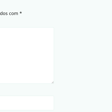
cados com
*