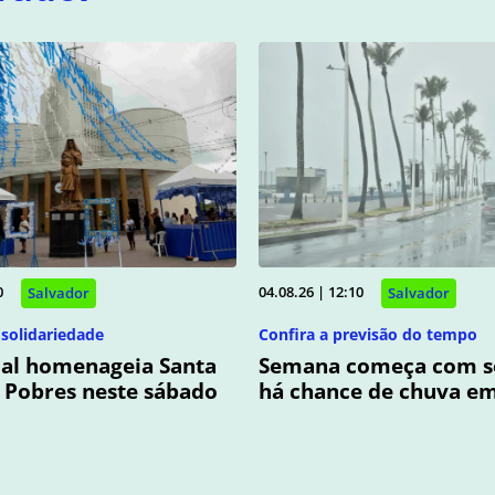
0
04.08.26 | 12:10
Salvador
Salvador
 solidariedade
Confira a previsão do tempo
dal homenageia Santa
Semana começa com s
 Pobres neste sábado
há chance de chuva em