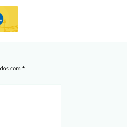
cados com
*