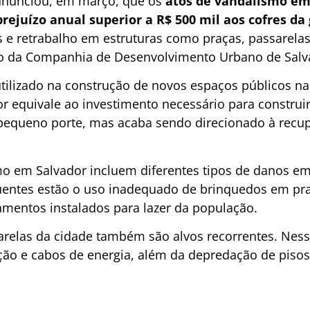
 anunciou, em março, que os
atos de vandalismo e
ejuízo anual superior a R$ 500 mil aos cofres da
s e retrabalho em estruturas como praças, passarelas
 da Companhia de Desenvolvimento Urbano de Salva
tilizado na construção de novos espaços públicos na
lor equivale ao investimento necessário para constru
pequeno porte, mas acaba sendo direcionado à recup
mo em Salvador incluem diferentes tipos de danos em
uentes estão o uso inadequado de brinquedos em praç
mentos instalados para lazer da população.
arelas da cidade também são alvos recorrentes. Nesse
ção e cabos de energia, além da depredação de pisos,