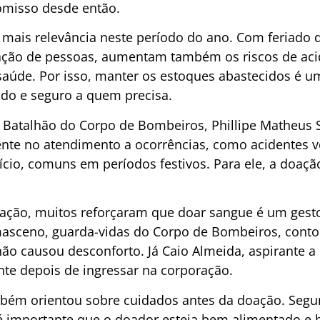
misso desde então.
ais relevância neste período do ano. Com feriado de
ação de pessoas, aumentam também os riscos de ac
aúde. Por isso, manter os estoques abastecidos é u
ido e seguro a quem precisa.
Batalhão do Corpo de Bombeiros, Phillipe Matheus S
nte no atendimento a ocorrências, como acidentes ve
fício, comuns em períodos festivos. Para ele, a doa
a ação, muitos reforçaram que doar sangue é um gesto
masceno, guarda-vidas do Corpo de Bombeiros, cont
o causou desconforto. Já Caio Almeida, aspirante a 
te depois de ingressar na corporação.
ém orientou sobre cuidados antes da doação. Segu
 importante que o doador esteja bem alimentado e h