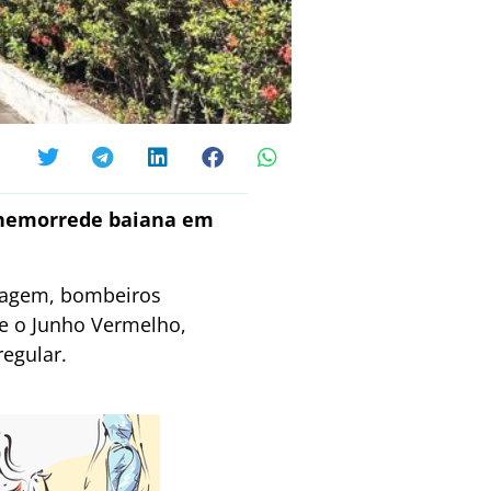
a hemorrede baiana em
sagem, bombeiros
te o Junho Vermelho,
egular.