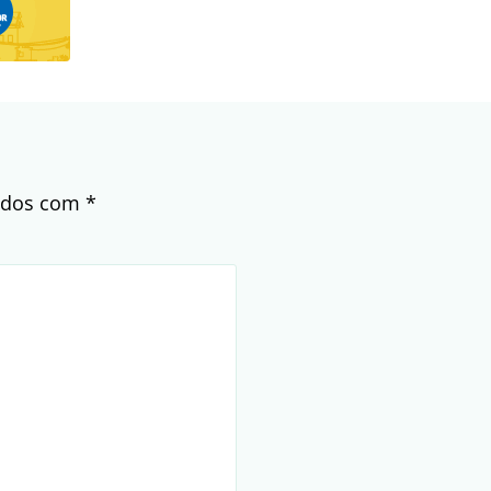
cados com
*