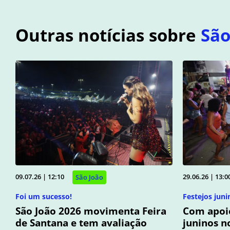
Outras notícias sobre
São
09.07.26 | 12:10
29.06.26 | 13:0
São João
Foi um sucesso!
Festejos juni
São João 2026 movimenta Feira
Com apoio
de Santana e tem avaliação
juninos n