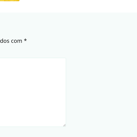
cados com
*