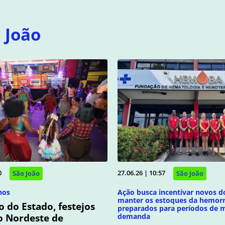
 João
0
27.06.26 | 10:57
São João
São João
nos
Ação busca incentivar novos d
manter os estoques da hemorr
 do Estado, festejos
preparados para períodos de 
o Nordeste de
demanda