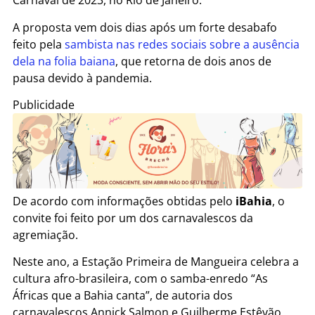
Carnaval de 2023, no Rio de Janeiro.
A proposta vem dois dias após um forte desabafo
feito pela
sambista nas redes sociais sobre a ausência
dela na folia baiana
, que retorna de dois anos de
pausa devido à pandemia.
Publicidade
De acordo com informações obtidas pelo
iBahia
, o
convite foi feito por um dos carnavalescos da
agremiação.
Neste ano, a Estação Primeira de Mangueira celebra a
cultura afro-brasileira, com o samba-enredo “As
Áfricas que a Bahia canta”, de autoria dos
carnavalescos Annick Salmon e Guilherme Estêvão.