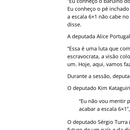
“Eu conheço o barulho do 
Eu conheço o pé inchado d
a escala 6×1 não cabe no
disse.
A deputada Alice Portugal
“Essa é uma luta que com
escravocrata, a visão col
um. Hoje, aqui, vamos faz
Durante a sessão, deputa
O deputado Kim Kataguiri
“Eu não vou mentir 
acabar a escala 6×1”,
O deputado Sérgio Turra 
futuro de um país e da d