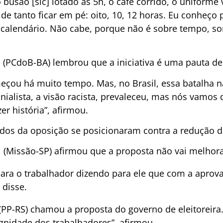
busão [sic] lotado às 5h, o café corrido, o uniforme 
e tanto ficar em pé: oito, 10, 12 horas. Eu conheço p
 calendário. Não cabe, porque não é sobre tempo, som
 (PCdoB-BA) lembrou que a iniciativa é uma pauta de v
eçou há muito tempo. Mas, no Brasil, essa batalha nã
onialista, a visão racista, prevaleceu, mas nós vamos 
er história”, afirmou.
dos da oposição se posicionaram contra a redução d
 (Missão-SP) afirmou que a proposta não vai melhora
para o trabalhador dizendo para ele que com a aprov
 disse.
(PP-RS) chamou a proposta do governo de eleitoreira
ignidade dos trabalhadores”, afirmou.