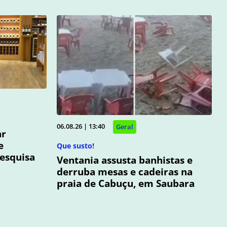
06.08.26 | 13:40
Geral
ar
e
Que susto!
pesquisa
Ventania assusta banhistas e
derruba mesas e cadeiras na
praia de Cabuçu, em Saubara