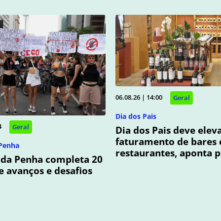
06.08.26 | 14:00
Geral
Dia dos Pais
4
Geral
Dia dos Pais deve elev
faturamento de bares 
 Penha
restaurantes, aponta 
 da Penha completa 20
e avanços e desafios