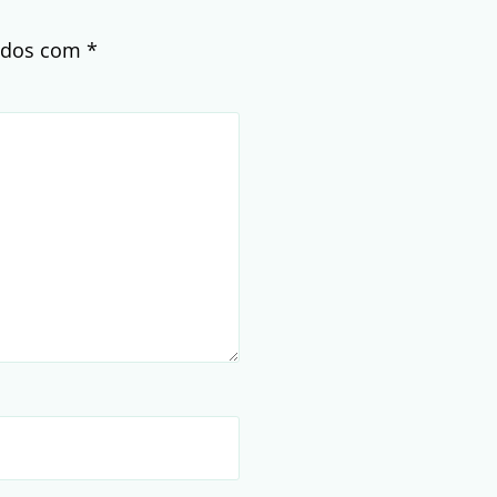
cados com
*