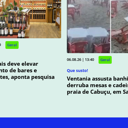
0
Geral
06.08.26 | 13:40
Geral
ais deve elevar
to de bares e
Que susto!
tes, aponta pesquisa
Ventania assusta banhi
derruba mesas e cadei
praia de Cabuçu, em S