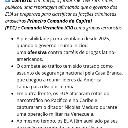
Contexto:
Em março, o jornal The New York Times
publicou uma reportagem afirmando que o governo dos
EUA se preparava para classificar as facções criminosas
brasileiras
Primeiro Comando da Capital
(PCC)
e
Comando Vermelho (CV)
como grupos terroristas
.
A possibilidade já era ventilada desde 2025,
quando o governo Trump iniciou
uma
ofensiva
contra cartéis de drogas latino-
americanos.
O combate ao tráfico tem sido tratado como
assunto de segurança nacional pela Casa Branca,
que chegou a reunir líderes da América
Latina para discutir o tema.
Em outra frente, os EUA atacaram rotas do
narcotráfico no Pacífico e no Caribe e
capturaram o ditador Nicolás Maduro durante
uma operação militar na Venezuela.
Ao mesmo tempo, os EUA têm auxiliado países
da região no combate ao narcotráfico e