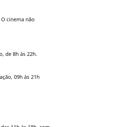
. O cinema não
o, de 8h às 22h.
tação, 09h às 21h
o das 11h às 18h, com