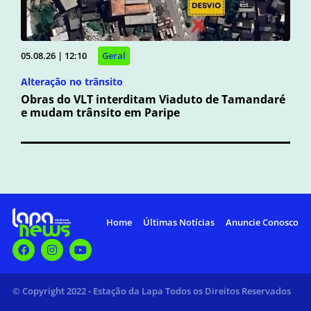
05.08.26 | 12:10
Geral
Alteração no trânsito
Obras do VLT interditam Viaduto de Tamandaré
e mudam trânsito em Paripe
Home
Últimas Notícias
Anuncie Conosco
© Copyright 2022 - Estação da Lapa Todos os Direitos Reservados