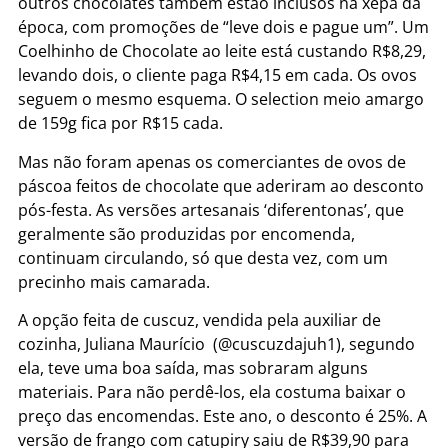
outros chocolates também estão inclusos na xepa da
época, com promoções de “leve dois e pague um”. Um
Coelhinho de Chocolate ao leite está custando R$8,29,
levando dois, o cliente paga R$4,15 em cada. Os ovos
seguem o mesmo esquema. O selection meio amargo
de 159g fica por R$15 cada.
Mas não foram apenas os comerciantes de ovos de
páscoa feitos de chocolate que aderiram ao desconto
pós-festa. As versões artesanais ‘diferentonas’, que
geralmente são produzidas por encomenda,
continuam circulando, só que desta vez, com um
precinho mais camarada.
A opção feita de cuscuz, vendida pela auxiliar de
cozinha, Juliana Maurício (@cuscuzdajuh1), segundo
ela, teve uma boa saída, mas sobraram alguns
materiais. Para não perdê-los, ela costuma baixar o
preço das encomendas. Este ano, o desconto é 25%. A
versão de frango com catupiry saiu de R$39,90 para