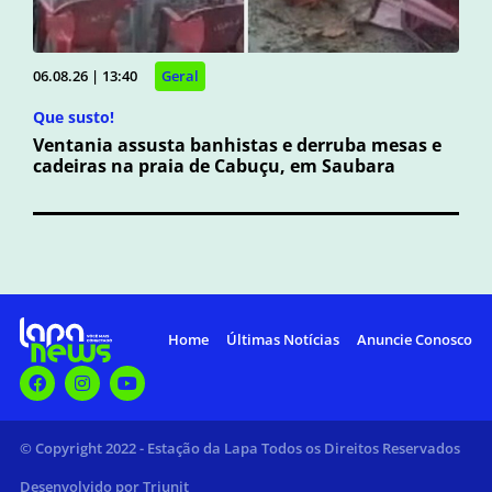
06.08.26 | 13:40
Geral
Que susto!
Ventania assusta banhistas e derruba mesas e
cadeiras na praia de Cabuçu, em Saubara
Home
Últimas Notícias
Anuncie Conosco
© Copyright 2022 - Estação da Lapa Todos os Direitos Reservados
Desenvolvido por Triunit