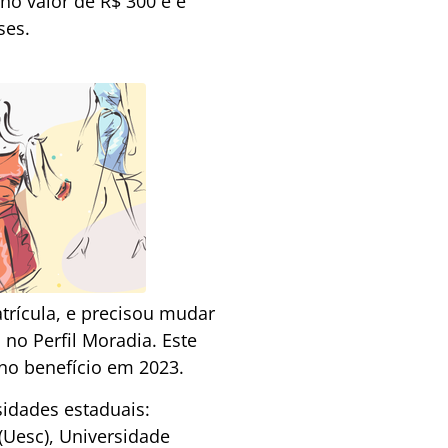
no valor de R$ 300 e é
ses.
trícula, e precisou mudar
 no Perfil Moradia. Este
no benefício em 2023.
sidades estaduais:
(Uesc), Universidade