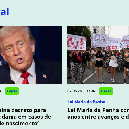
al
0
07.08.26 | 09:04
Geral
Geral
Lei Maria da Penha
ina decreto para
Lei Maria da Penha co
adania em casos de
anos entre avanços e d
de nascimento’