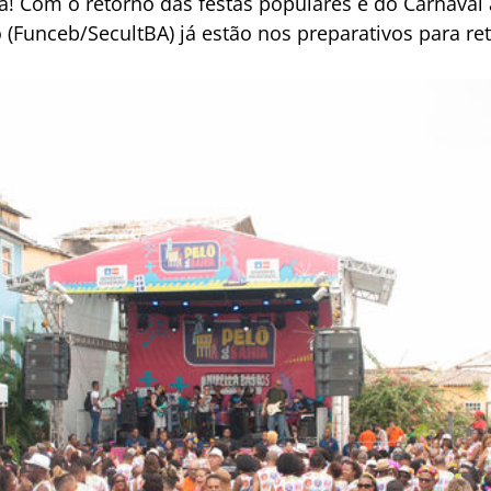
ta! Com o retorno das festas populares e do Carnaval
 (Funceb/SecultBA) já estão nos preparativos para r