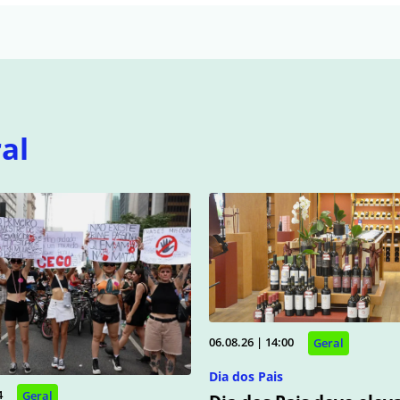
al
06.08.26 | 14:00
Geral
Dia dos Pais
4
Geral