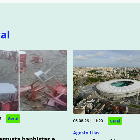
al
0
Geral
06.08.26 | 11:20
Geral
Agosto Lilás
assusta banhistas e