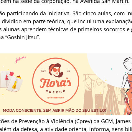
ecem na sede da corporação, na Avenida San Martin.
o participando da iniciativa. São cinco aulas, com iní
 dividido em parte teórica, que inclui uma explanaçã
as alunas aprendem técnicas de primeiros socorros e 
a “Goshin Jitsu”.
ões de Prevenção à Violência (Cprev) da GCM, James
lém da defesa, a atividade orienta, informa, sensibili