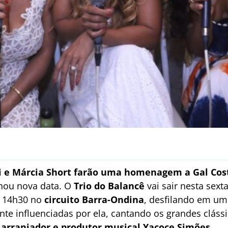
i e Márcia Short farão uma homenagem a Gal Cos
hou nova data. O
Trio do Balancê
vai sair nesta sexta
s 14h30 no
circuito Barra-Ondina
, desfilando em um
nte influenciadas por ela, cantando os grandes clássi
,
arranjador e produtor musical Yacoce Simões
.