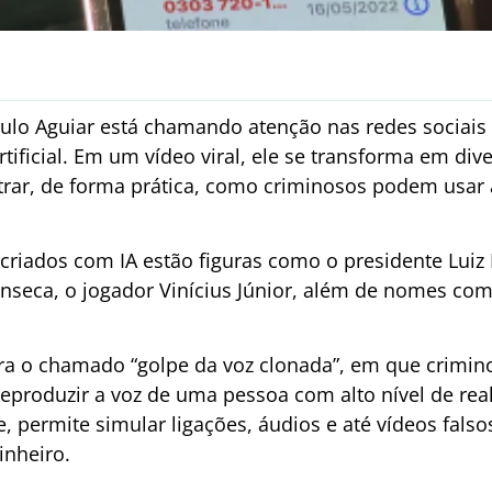
ulo Aguiar está chamando atenção nas redes sociais 
rtificial. Em um vídeo viral, ele se transforma em di
ar, de forma prática, como criminosos podem usar 
ecriados com IA estão figuras como o presidente Luiz I
onseca, o jogador Vinícius Júnior, além de nomes co
ara o chamado “golpe da voz clonada”, em que crim
eproduzir a voz de uma pessoa com alto nível de real
 permite simular ligações, áudios e até vídeos fals
inheiro.