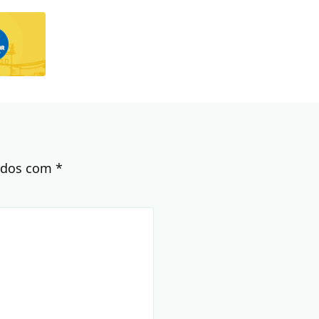
cados com
*