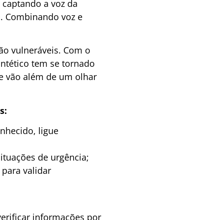
 captando a voz da
o. Combinando voz e
ão vulneráveis. Com o
ntético tem se tornado
que vão além de um olhar
s:
hecido, ligue
tuações de urgência;
para validar
erificar informações por