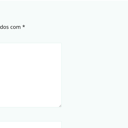
cados com
*