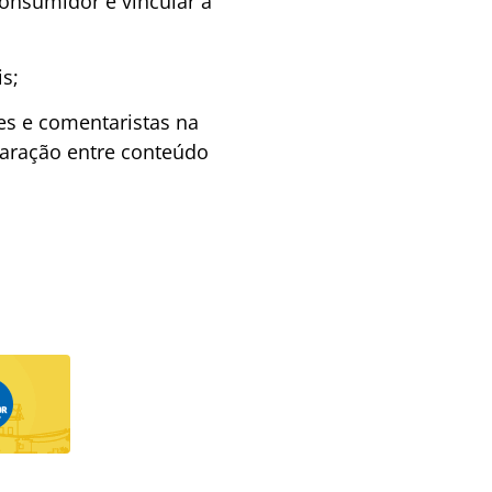
consumidor e vincular a
s;
res e comentaristas na
paração entre conteúdo