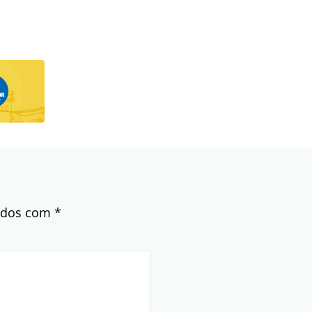
cados com
*