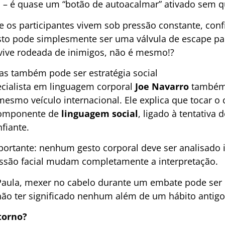
 – é quase um “botão de autoacalmar” ativado sem q
 os participantes vivem sob pressão constante, con
esto pode simplesmente ser uma válvula de escape pa
ive rodeada de inimigos, não é mesmo!?
s também pode ser estratégia social
ecialista em linguagem corporal
Joe Navarro
também
mesmo veículo internacional. Ele explica que tocar o
componente de
linguagem social
, ligado à tentativa
fiante.
ortante: nenhum gesto corporal deve ser analisado 
essão facial mudam completamente a interpretação.
 Paula, mexer no cabelo durante um embate pode ser
ão ter significado nenhum além de um hábito antigo
torno?