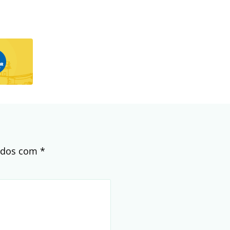
cados com
*