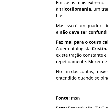
Em casos mais extremos, 
à
tricotilomania
, um tr
fios.
Mas isso é um quadro clí
e
não deve ser confund
Faz mal para o couro c
A dermatologista
Cristin
existe tração constante 
repetidamente. Mexer de 
No fim das contas, mexer
entendido quando se olha
Fonte:
msn
Foto:
Reprodução, TV Gl