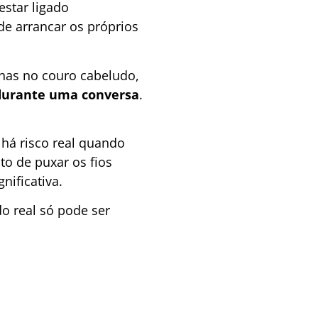
estar ligado
e arrancar os próprios
lhas no couro cabeludo,
 durante uma conversa
.
ó há risco real quando
o de puxar os fios
nificativa.
o real só pode ser