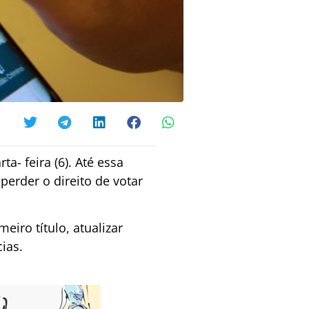
a- feira (6). Até essa
perder o direito de votar
meiro título, atualizar
cias.