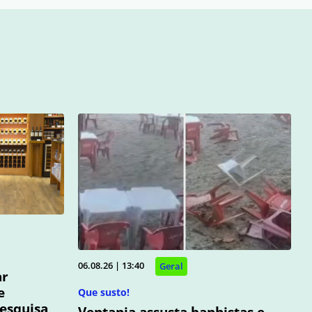
06.08.26 | 13:40
Geral
ar
e
Que susto!
pesquisa
Ventania assusta banhistas e