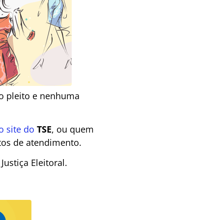
do pleito e nenhuma
o site do
TSE
, ou quem
tos de atendimento.
stiça Eleitoral.