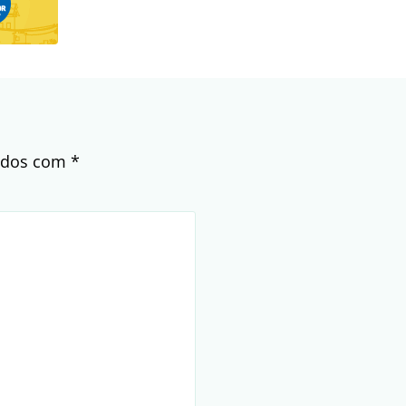
cados com
*