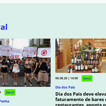
al
06.08.26 | 14:00
Geral
Dia dos Pais
4
Geral
Dia dos Pais deve elev
faturamento de bares 
 Penha
restaurantes, aponta 