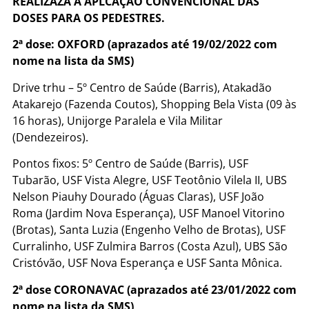
REALIZAZÁ A APLCAÇÃO CONVENCIONAL DAS
DOSES PARA OS PEDESTRES.
2ª dose: OXFORD (aprazados até 19/02/2022 com
nome na lista da SMS)
Drive trhu – 5º Centro de Saúde (Barris), Atakadão
Atakarejo (Fazenda Coutos), Shopping Bela Vista (09 às
16 horas), Unijorge Paralela e Vila Militar
(Dendezeiros).
Pontos fixos: 5º Centro de Saúde (Barris), USF
Tubarão, USF Vista Alegre, USF Teotônio Vilela II, UBS
Nelson Piauhy Dourado (Águas Claras), USF João
Roma (Jardim Nova Esperança), USF Manoel Vitorino
(Brotas), Santa Luzia (Engenho Velho de Brotas), USF
Curralinho, USF Zulmira Barros (Costa Azul), UBS São
Cristóvão, USF Nova Esperança e USF Santa Mônica.
2ª dose CORONAVAC (aprazados até 23/01/2022 com
nome na lista da SMS)