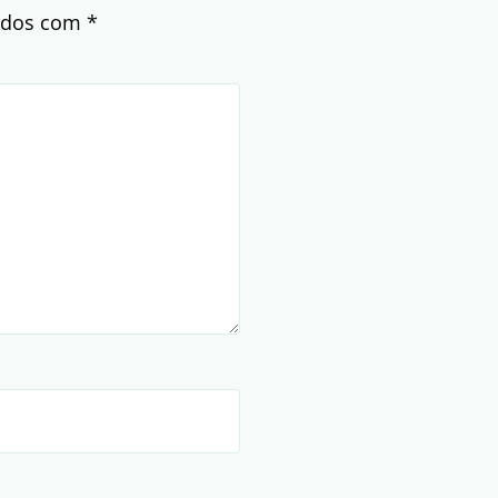
cados com
*