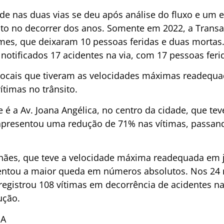
ade nas duas vias se deu após análise do fluxo e um 
o no decorrer dos anos. Somente em 2022, a Transal
es, que deixaram 10 pessoas feridas e duas mortas. 
notificados 17 acidentes na via, com 17 pessoas feri
 locais que tiveram as velocidades máximas readequ
timas no trânsito.
é a Av. Joana Angélica, no centro da cidade, que tev
presentou uma redução de 71% nas vítimas, passand
hães, que teve a velocidade máxima readequada em j
sentou a maior queda em números absolutos. Nos 24 
registrou 108 vítimas em decorrência de acidentes na 
ução.
BA