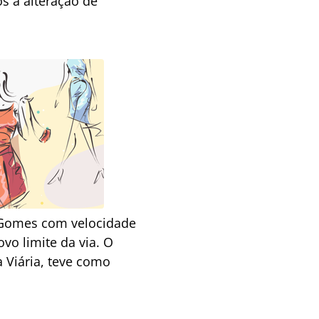
s a alteração de
o Gomes com velocidade
vo limite da via. O
 Viária, teve como