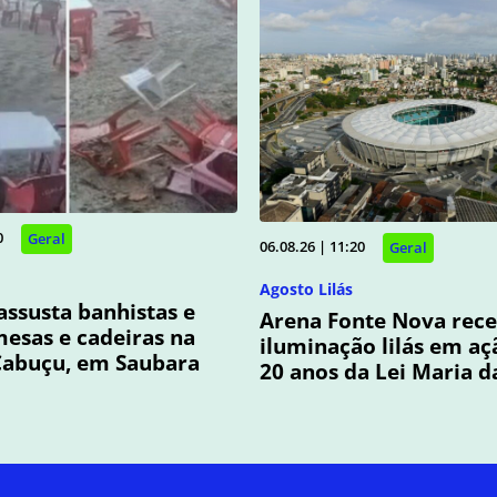
0
Geral
06.08.26 | 11:20
Geral
Agosto Lilás
assusta banhistas e
Arena Fonte Nova rec
esas e cadeiras na
iluminação lilás em aç
Cabuçu, em Saubara
20 anos da Lei Maria 