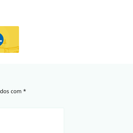
cados com
*